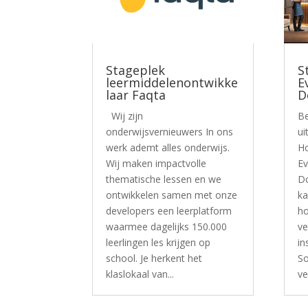
Stageplek
S
leermiddelenontwikke
E
laar Faqta
D
Wij zijn
Be
onderwijsvernieuwers In ons
ui
werk ademt alles onderwijs.
Ho
Wij maken impactvolle
Ev
thematische lessen en we
Do
ontwikkelen samen met onze
ka
developers een leerplatform
ho
waarmee dagelijks 150.000
ve
leerlingen les krijgen op
in
school. Je herkent het
So
klaslokaal van...
ve