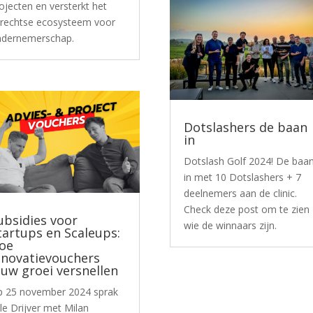
ojecten en versterkt het
rechtse ecosysteem voor
dernemerschap.
Dotslashers de baan
in
Dotslash Golf 2024! De baa
in met 10 Dotslashers + 7
deelnemers aan de clinic.
Check deze post om te zien
ubsidies voor
wie de winnaars zijn.
tartups en Scaleups:
oe
nnovatievouchers
ouw groei versnellen
 25 november 2024 sprak
lle Drijver met Milan