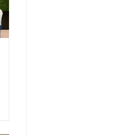
t
e
e