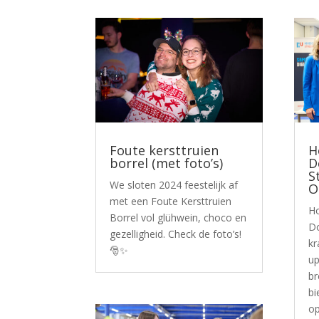
Foute kersttruien
H
borrel (met foto’s)
D
S
We sloten 2024 feestelijk af
O
met een Foute Kersttruien
Ho
Borrel vol glühwein, choco en
Do
gezelligheid. Check de foto’s!
kr
🎅✨
up
br
bi
op