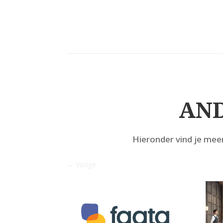
AND
Hieronder vind je mee
←
Vorige