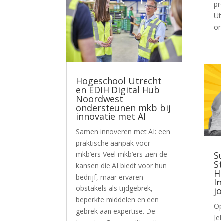
pr
Ut
on
Hogeschool Utrecht
en EDIH Digital Hub
Noordwest
ondersteunen mkb bij
innovatie met AI
Samen innoveren met AI: een
praktische aanpak voor
mkb’ers Veel mkb’ers zien de
S
S
kansen die AI biedt voor hun
H
bedrijf, maar ervaren
I
obstakels als tijdgebrek,
j
beperkte middelen en een
Op
gebrek aan expertise. De
Je