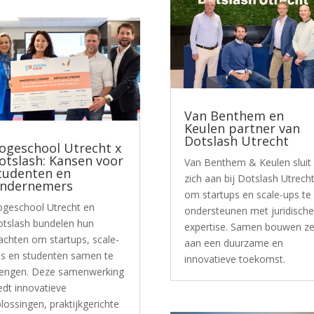
Van Benthem en
Keulen partner van
Dotslash Utrecht
ogeschool Utrecht x
otslash: Kansen voor
Van Benthem & Keulen sluit
tudenten en
zich aan bij Dotslash Utrech
ndernemers
om startups en scale-ups te
geschool Utrecht en
ondersteunen met juridisch
tslash bundelen hun
expertise. Samen bouwen z
achten om startups, scale-
aan een duurzame en
s en studenten samen te
innovatieve toekomst.
engen. Deze samenwerking
edt innovatieve
lossingen, praktijkgerichte