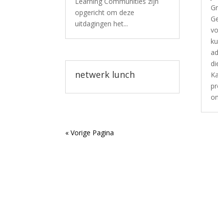
Learning Communities zijn
Gr
opgericht om deze
Ge
uitdagingen het...
vo
ku
ad
di
netwerk lunch
Ka
pr
om
« Vorige Pagina