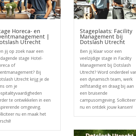
tage Horeca- en
Stageplaats: Facility
ventmanagement |
Management bij
otslash Utrecht
Dotslash Utrecht
n jij op zoek naar een
Ben jij klaar voor een
tdagende stage Hotel-
veelzijdige stage in Facility
reca of
Management bij Dotslash
entmanagement? Bij
Utrecht? Word onderdeel va
tslash Utrecht krijg je de
een dynamisch team, werk
ns om je
zelfstandig en draag bij aan
spitalityvaardigheden
een bruisende
rder te ontwikkelen in een
campusomgeving. Solliciteer
spirerende omgeving.
nu en ontdek jouw kansen!
lliciteer nu en maak het
rschil!