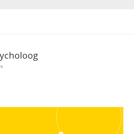
ycholoog
es