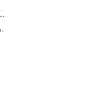
dat
ren,
 te
en