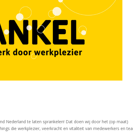
nd Nederland te laten sprankelen! Dat doen wij door het (op maat)
ings die werkplezier, veerkracht en vitaliteit van medewerkers en te