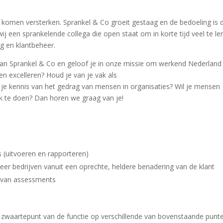
l komen versterken. Sprankel & Co groeit gestaag en de bedoeling is 
 een sprankelende collega die open staat om in korte tijd veel te le
g en klantbeheer.
van Sprankel & Co en geloof je in onze missie om werkend Nederland
en excelleren? Houd je van je vak als
je kennis van het gedrag van mensen in organisaties? Wil je mensen
rk te doen? Dan horen we graag van je!
 (uitvoeren en rapporteren)
er bedrijven vanuit een oprechte, heldere benadering van de klant
e van assessments
et zwaartepunt van de functie op verschillende van bovenstaande punt