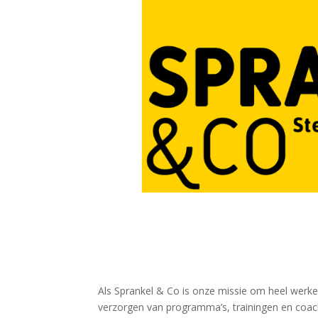
Als Sprankel & Co is onze missie om heel werke
verzorgen van programma’s, trainingen en coach