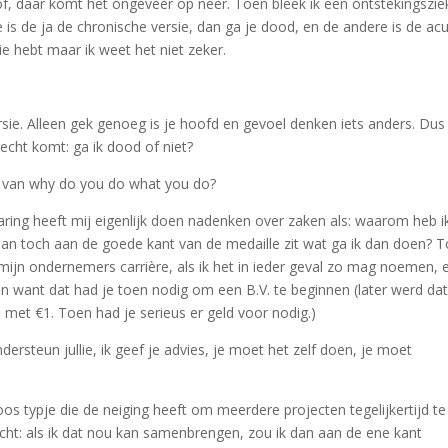
of, daar komt het ongeveer op neer. Toen bleek ik een ontstekingszie
is de ja de chronische versie, dan ga je dood, en de andere is de ac
sie hebt maar ik weet het niet zeker.
 versie. Alleen gek genoeg is je hoofd en gevoel denken iets anders. Dus
recht komt: ga ik dood of niet?
t van why do you do what you do?
varing heeft mij eigenlijk doen nadenken over zaken als: waarom heb i
k dan toch aan de goede kant van de medaille zit wat ga ik dan doen? 
 mijn ondernemers carrière, als ik het in ieder geval zo mag noemen, 
lden want dat had je toen nodig om een B.V. te beginnen (later werd da
 met €1. Toen had je serieus er geld voor nodig.)
dersteun jullie, ik geef je advies, je moet het zelf doen, je moet
os typje die de neiging heeft om meerdere projecten tegelijkertijd te
cht: als ik dat nou kan samenbrengen, zou ik dan aan de ene kant