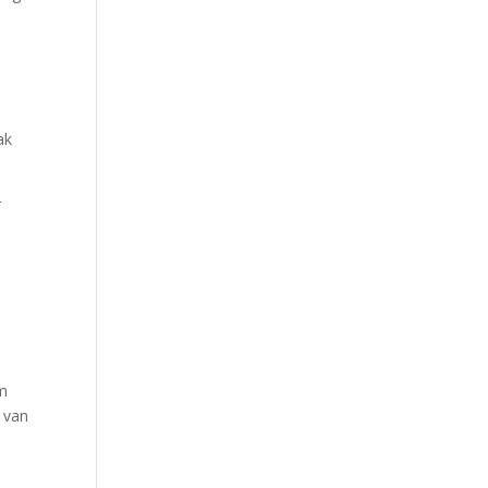
ak
r
am
 van