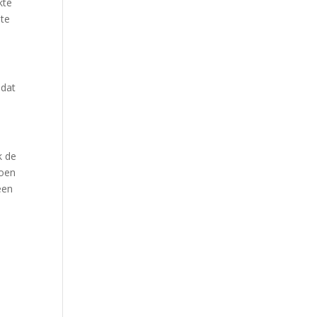
kte
ute
 dat
k de
Toen
een
t