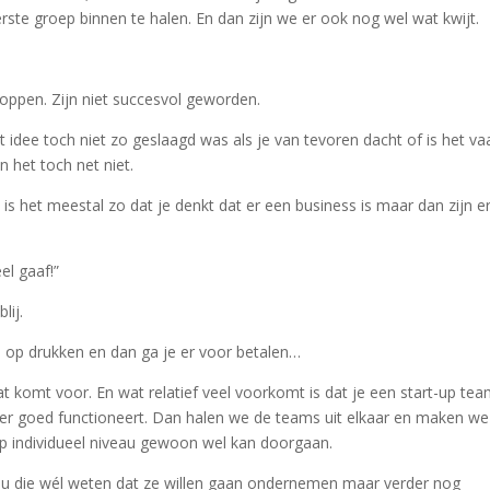
rste groep binnen te halen. En dan zijn we er ook nog wel wat kwijt.
ppen. Zijn niet succesvol geworden.
het idee toch niet zo geslaagd was als je van tevoren dacht of is het va
 het toch net niet.
 is het meestal zo dat je denkt dat er een business is maar dan zijn e
el gaaf!”
lij.
 je op drukken en dan ga je er voor betalen…
Dat komt voor. En wat relatief veel voorkomt is dat je een start-up te
der goed functioneert. Dan halen we de teams uit elkaar en maken we
op individueel niveau gewoon wel kan doorgaan.
ou die wél weten dat ze willen gaan ondernemen maar verder nog