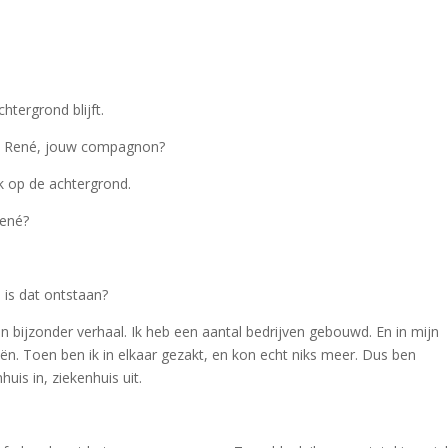
htergrond blijft.
 en René, jouw compagnon?
k op de achtergrond.
René?
 is dat ontstaan?
n bijzonder verhaal. Ik heb een aantal bedrijven gebouwd. En in mijn
iën. Toen ben ik in elkaar gezakt, en kon echt niks meer. Dus ben
uis in, ziekenhuis uit.