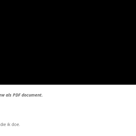
iew als PDF document.
 die ik doe.