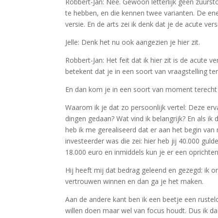
Robbert-Jan: Nee. Gewoon letterlijk geen zuurst
te hebben, en die kennen twee varianten. De ene 
versie. En de arts zei ik denk dat je de acute ver
Jelle: Denk het nu ook aangezien je hier zit.
Robbert-Jan: Het feit dat ik hier zit is de acute
betekent dat je in een soort van vraagstelling te
En dan kom je in een soort van moment terech
Waarom ik je dat zo persoonlijk vertel: Deze er
dingen gedaan? Wat vind ik belangrijk? En als i
heb ik me gerealiseerd dat er aan het begin van
investeerder was die zei: hier heb jij 40.000 gu
18.000 euro en inmiddels kun je er een oprichten
Hij heeft mij dat bedrag geleend en gezegd: ik on
vertrouwen winnen en dan ga je het maken.
Aan de andere kant ben ik een beetje een rustelo
willen doen maar wel van focus houdt. Dus ik da