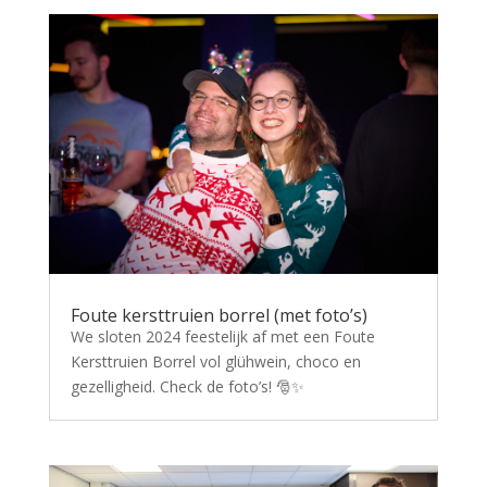
Foute kersttruien borrel (met foto’s)
We sloten 2024 feestelijk af met een Foute
Kersttruien Borrel vol glühwein, choco en
gezelligheid. Check de foto’s! 🎅✨