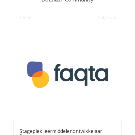
←
Vorige
Volgende
→
Stageplek leermiddelenontwikkelaar