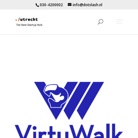
030-4200002
info@dotslash.nl