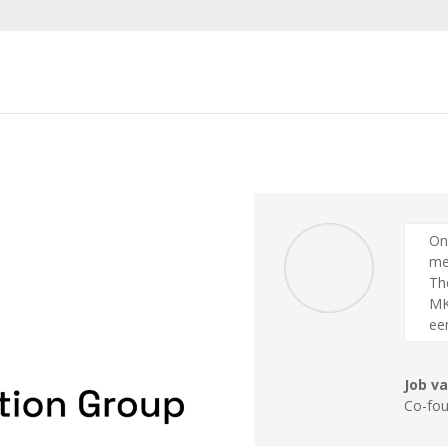
Ont
met
Th
MK
ee
Job v
Co-fou