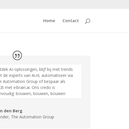
Home
Contact
dek AI-oplossingen, blijf bij met trends
 de experts van Ai.nl, automatiseer via
e
Automation
Group
of bespaar als
B met eBrain.ai. Ons credo is
nvoudig: bouwen, bouwen, bouwen
an den Berg
nder
,
The Automation Group