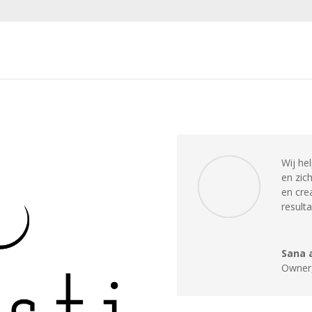
Wij he
en zic
en cre
result
Sana 
Owner