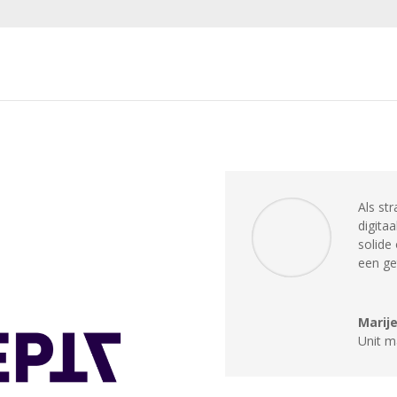
Als st
digita
solide
een ge
Marij
Unit m